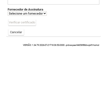
Fornecedor de Assinatura
Verificar certificado
Cancelar
VERSÃO: 1.34.79 2026-07-21T18:36:50-0300 - prd-se-pae-94656f88d-wpkft homol