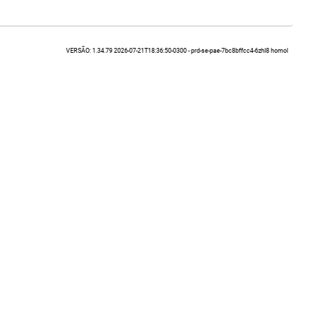
VERSÃO: 1.34.79 2026-07-21T18:36:50-0300 - prd-se-pae-7bc8bffcc4-6zhl8 homol