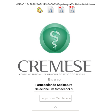
VERSÃO: 1.34.79 2026-07-21T18:36:50-0300 - prd-se-pae-7bc8bffcc4-6zhl8 homol
Entrar com
Fornecedor de Assinatura
Login com Certificado
ou