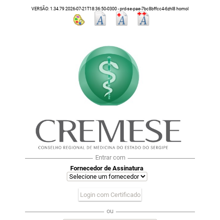
VERSÃO: 1.34.79 2026-07-21T18:36:50-0300 - prd-se-pae-7bc8bffcc4-6zhl8 homol
Entrar com
Fornecedor de Assinatura
Login com Certificado
ou